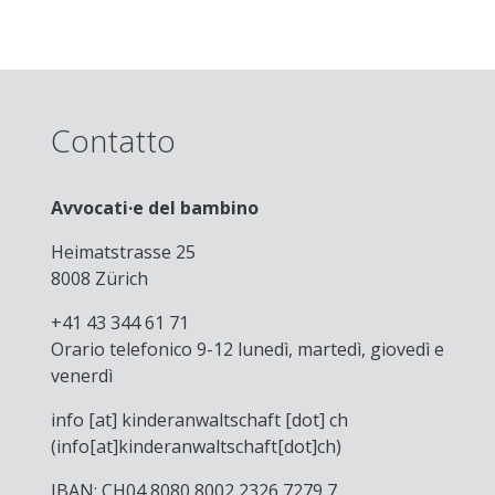
Contatto
Avvocati·e del bambino
Heimatstrasse 25
8008 Zürich
+41 43 344 61 71
Orario telefonico 9-12 lunedì, martedì, giovedì e
venerdì
info
[at]
kinderanwaltschaft
[dot]
ch
(info[at]kinderanwaltschaft[dot]ch)
IBAN: CH04 8080 8002 2326 7279 7