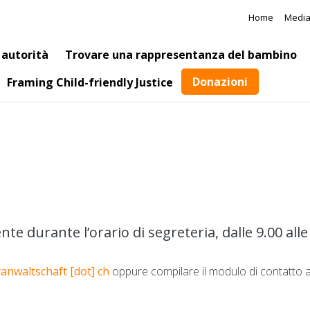
Salta al contenuto principale
Meta N
Home
Medi
 autorità
Trovare una rappresentanza del bambino
Donazioni
Framing Child-friendly Justice
 durante l’orario di segreteria, dalle 9.00 alle 1
ranwaltschaft
[dot]
ch
oppure compilare il modulo di contatto a