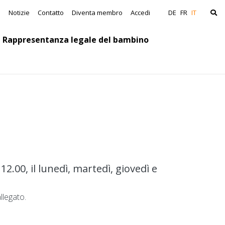
avigation
a
Notizie
Contatto
Diventa membro
Accedi
DE
FR
IT
Rappresentanza legale del bambino
2.00, il lunedì, martedì, giovedì e
llegato.