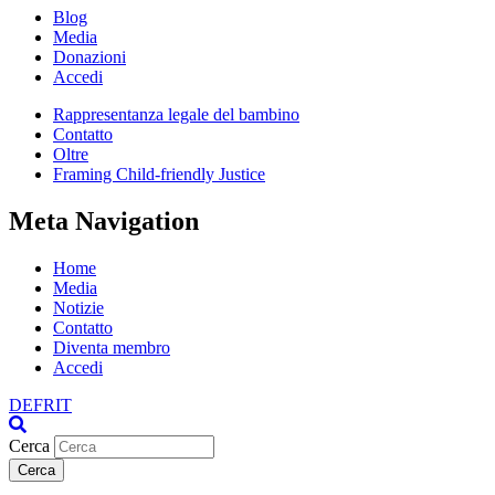
Blog
Media
Donazioni
Accedi
Rappresentanza legale del bambino
Contatto
Oltre
Framing Child-friendly Justice
Meta Navigation
Home
Media
Notizie
Contatto
Diventa membro
Accedi
DE
FR
IT
Cerca
Cerca