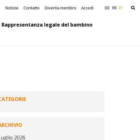
avigation
a
Notizie
Contatto
Diventa membro
Accedi
DE
FR
IT
Rappresentanza legale del bambino
CATEGORIE
ARCHIVIO
Luglio 2026