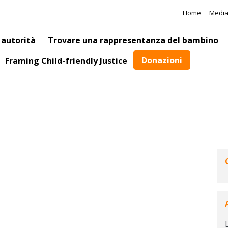
Salta al contenuto principale
Meta N
Home
Medi
 autorità
Trovare una rappresentanza del bambino
Donazioni
Framing Child-friendly Justice