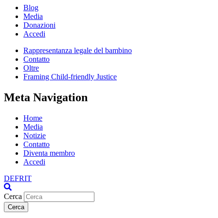
Blog
Media
Donazioni
Accedi
Rappresentanza legale del bambino
Contatto
Oltre
Framing Child-friendly Justice
Meta Navigation
Home
Media
Notizie
Contatto
Diventa membro
Accedi
DE
FR
IT
Cerca
Cerca