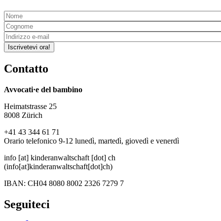
Iscrivetevi ora!
Contatto
Avvocati·e del bambino
Heimatstrasse 25
8008 Zürich
+41 43 344 61 71
Orario telefonico 9-12 lunedì, martedì, giovedì e venerdì
info
[at]
kinderanwaltschaft
[dot]
ch
(info[at]kinderanwaltschaft[dot]ch)
IBAN: CH04 8080 8002 2326 7279 7
Seguiteci