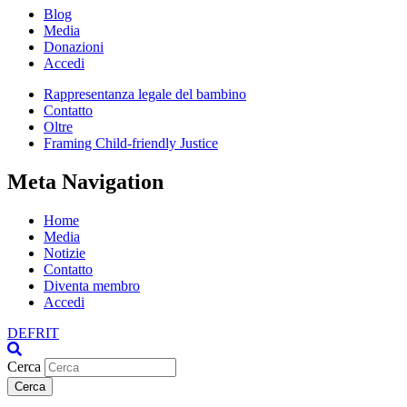
Blog
Media
Donazioni
Accedi
Rappresentanza legale del bambino
Contatto
Oltre
Framing Child-friendly Justice
Meta Navigation
Home
Media
Notizie
Contatto
Diventa membro
Accedi
DE
FR
IT
Cerca
Cerca