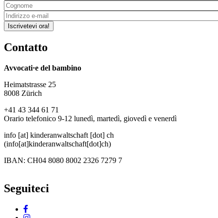
Iscrivetevi ora!
Contatto
Avvocati·e del bambino
Heimatstrasse 25
8008 Zürich
+41 43 344 61 71
Orario telefonico 9-12 lunedì, martedì, giovedì e venerdì
info
[at]
kinderanwaltschaft
[dot]
ch
(info[at]kinderanwaltschaft[dot]ch)
IBAN: CH04 8080 8002 2326 7279 7
Seguiteci