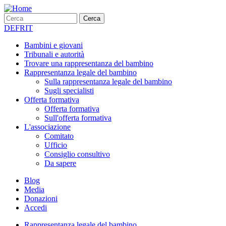
Salta
al
Cerca
Cerca
contenuto
Mobile
DE
FR
IT
principale
Bambini e giovani
Tribunali e autorità
Trovare una rappresentanza del bambino
Rappresentanza legale del bambino
Sulla rappresentanza legale del bambino
Sugli specialisti
Offerta formativa
Offerta formativa
Sull'offerta formativa
L'associazione
Comitato
Ufficio
Consiglio consultivo
Da sapere
Blog
Media
Donazioni
Accedi
Rappresentanza legale del bambino