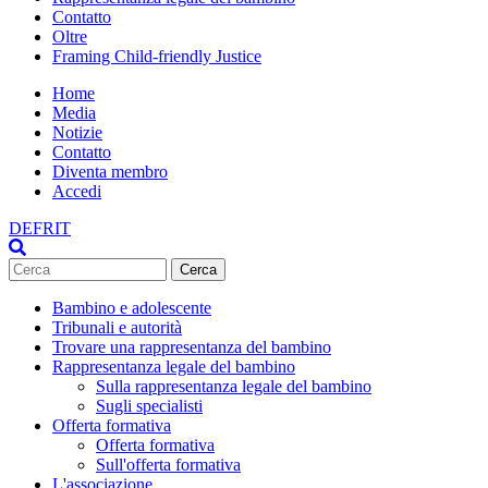
Contatto
Oltre
Framing Child-friendly Justice
Home
Media
Meta
Notizie
Navigation
Contatto
Diventa membro
Accedi
DE
FR
IT
Cerca
Cerca
Bambino e adolescente
Tribunali e autorità
Main
Trovare una rappresentanza del bambino
navigation
Rappresentanza legale del bambino
Sulla rappresentanza legale del bambino
Sugli specialisti
Offerta formativa
Offerta formativa
Sull'offerta formativa
L'associazione