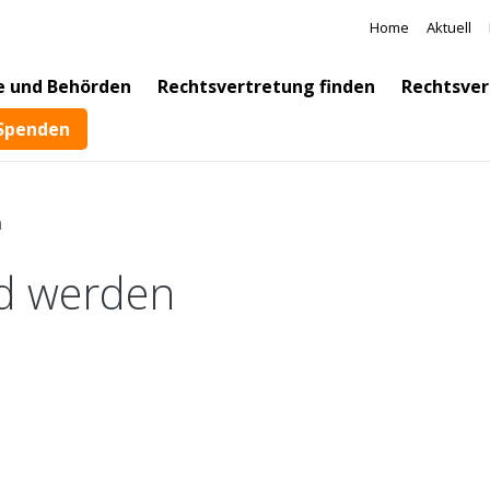
Direkt zum Inhalt
Meta Na
Home
Aktuell
e und Behörden
Rechtsvertretung finden
Rechtsver
Spenden
n
ed werden