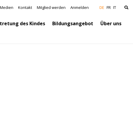
vigation
Medien
Kontakt
Mitglied werden
Anmelden
DE
FR
IT
tretung des Kindes
Bildungsangebot
Über uns