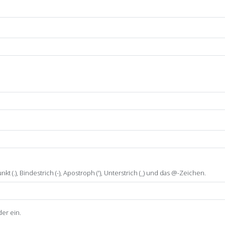
t (.), Bindestrich (-), Apostroph ('), Unterstrich (_) und das @-Zeichen.
er ein.