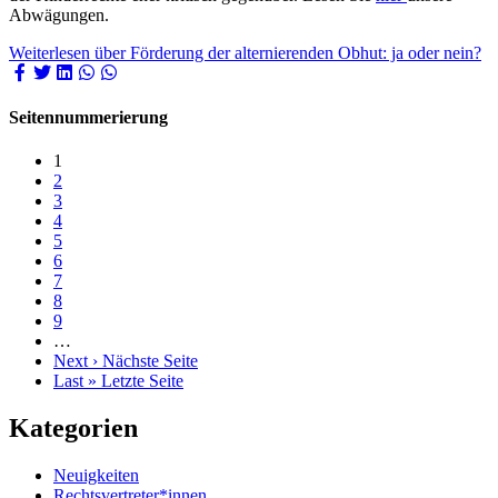
Abwägungen.
Weiterlesen
über Förderung der alternierenden Obhut: ja oder nein?
Seitennummerierung
1
2
3
4
5
6
7
8
9
…
Next ›
Nächste Seite
Last »
Letzte Seite
Kategorien
Neuigkeiten
Rechtsvertreter*innen