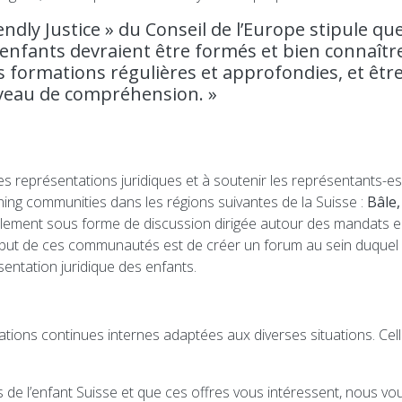
iendly Justice » du Conseil de l’Europe stipule que
enfants devraient être formés et bien connaître 
es formations régulières et approfondies, et ê
iveau de compréhension. »
s représentations juridiques et à soutenir les représentants-es
ning communities dans les régions suivantes de la Suisse :
Bâle,
alement sous forme de discussion dirigée autour des mandats e
, le but de ces communautés est de créer un forum au sein duqu
ésentation juridique des enfants.
ations continues internes adaptées aux diverses situations. Cel
de l’enfant Suisse et que ces offres vous intéressent, nous vo