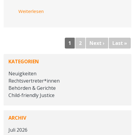
über Rote Karte für die Volksinitiative “Sch
Weiterlesen
Seitennummerierung
Nächste Sei
Let
1
2
Next ›
Last »
KATEGORIEN
Neuigkeiten
Rechtsvertreter*innen
Behörden & Gerichte
Child-friendly Justice
ARCHIV
Juli 2026