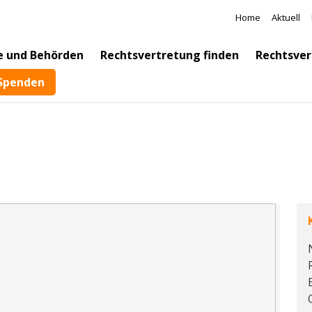
Direkt zum Inhalt
Meta Na
Home
Aktuell
e und Behörden
Rechtsvertretung finden
Rechtsver
Spenden