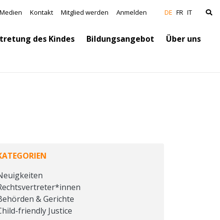
vigation
Medien
Kontakt
Mitglied werden
Anmelden
DE
FR
IT
tretung des Kindes
Bildungsangebot
Über uns
KATEGORIEN
Neuigkeiten
Rechtsvertreter*innen
Behörden & Gerichte
Child-friendly Justice