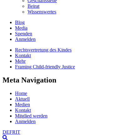
Geschäftsstelle
Beirat
Wissenswertes
Blog
Media
Spenden
Anmelden
Rechtsvertretung des Kindes
Kontakt
Mehr
Framing Child-friendly Justice
Meta Navigation
Home
Aktuell
Medien
Kontakt
Mitglied werden
Anmelden
DE
FR
IT