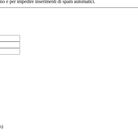
Questa domanda è un test per verificare che tu sia un visitatore umano e per impedire inserimenti di spam automatici.
h)