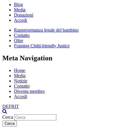
Blog
Media
Donazioni
Accedi
Rappresentanza legale del bambino
Contatto
Oltre
Framing Child-friendly Justice
Meta Navigation
Home
Media
Notizie
Contatto
Diventa membro
Accedi
DE
FR
IT
Cerca
Cerca