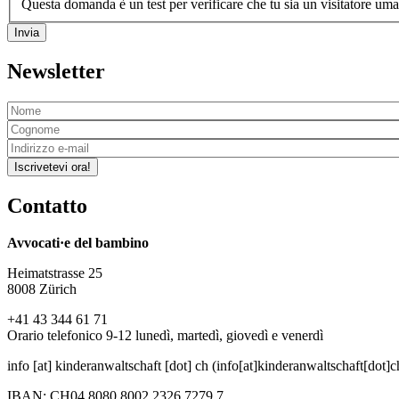
Invia
Newsletter
Iscrivetevi ora!
Contatto
Avvocati·e del bambino
Heimatstrasse 25
8008 Zürich
+41 43 344 61 71
Orario telefonico 9-12 lunedì, martedì, giovedì e venerdì
info
[at]
kinderanwaltschaft
[dot]
ch
(info[at]kinderanwaltschaft[dot]c
IBAN: CH04 8080 8002 2326 7279 7