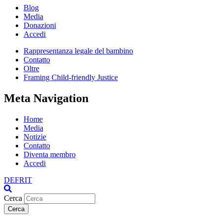
Blog
Media
Donazioni
Accedi
Rappresentanza legale del bambino
Contatto
Oltre
Framing Child-friendly Justice
Meta Navigation
Home
Media
Notizie
Contatto
Diventa membro
Accedi
DE
FR
IT
Cerca
Cerca