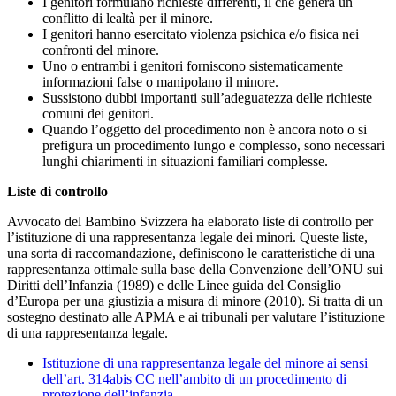
I genitori formulano richieste differenti, il che genera un
conflitto di lealtà per il minore.
I genitori hanno esercitato violenza psichica e/o fisica nei
confronti del minore.
Uno o entrambi i genitori forniscono sistematicamente
informazioni false o manipolano il minore.
Sussistono dubbi importanti sull’adeguatezza delle richieste
comuni dei genitori.
Quando l’oggetto del procedimento non è ancora noto o si
prefigura un procedimento lungo e complesso, sono necessari
lunghi chiarimenti in situazioni familiari complesse.
Liste di controllo
Avvocato del Bambino Svizzera ha elaborato liste di controllo per
l’istituzione di una rappresentanza legale dei minori. Queste liste,
una sorta di raccomandazione, definiscono le caratteristiche di una
rappresentanza ottimale sulla base della Convenzione dell’ONU sui
Diritti dell’Infanzia (1989) e delle Linee guida del Consiglio
d’Europa per una giustizia a misura di minore (2010). Si tratta di un
sostegno destinato alle APMA e ai tribunali per valutare l’istituzione
di una rappresentanza legale.
Istituzione di una rappresentanza legale del minore ai sensi
dell’art. 314abis CC nell’ambito di un procedimento di
protezione dell’infanzia