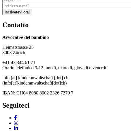
Iscrivetevi ora!
Contatto
Avvocati·e del bambino
Heimatstrasse 25
8008 Zürich
+41 43 344 61 71
Orario telefonico 9-12 lunedì, martedì, giovedì e venerdì
info
[at]
kinderanwaltschaft
[dot]
ch
(info[at]kinderanwaltschaft[dot]ch)
IBAN: CH04 8080 8002 2326 7279 7
Seguiteci