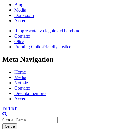
Blog
Media
Donazioni
Accedi
Rappresentanza legale del bambino
Contatto
Oltre
Framing Child-friendly Justice
Meta Navigation
Home
Media
Notizie
Contatto
Diventa membro
Accedi
DE
FR
IT
Cerca
Cerca