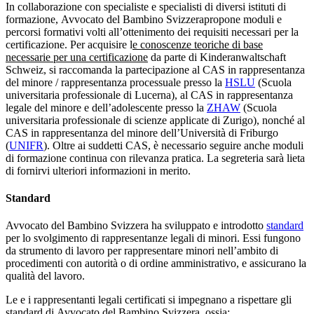
In collaborazione con specialiste e specialisti di diversi istituti di
formazione, Avvocato del Bambino Svizzerapropone moduli e
percorsi formativi volti all’ottenimento dei requisiti necessari per la
certificazione. Per acquisire l
e conoscenze teoriche di base
necessarie per una certificazione
da parte di Kinderanwaltschaft
Schweiz, si raccomanda la partecipazione al CAS in rappresentanza
del minore / rappresentanza processuale presso la
HSLU
(Scuola
universitaria professionale di Lucerna), al CAS in rappresentanza
legale del minore e dell’adolescente presso la
ZHAW
(Scuola
universitaria professionale di scienze applicate di Zurigo), nonché al
CAS in rappresentanza del minore dell’Università di Friburgo
(
UNIFR
). Oltre ai suddetti CAS, è necessario seguire anche moduli
di formazione continua con rilevanza pratica. La segreteria sarà lieta
di fornirvi ulteriori informazioni in merito.
Standard
Avvocato del Bambino Svizzera ha sviluppato e introdotto
standard
per lo svolgimento di rappresentanze legali di minori. Essi fungono
da strumento di lavoro per rappresentare minori nell’ambito di
procedimenti con autorità o di ordine amministrativo, e assicurano la
qualità del lavoro.
Le e i rappresentanti legali certificati si impegnano a rispettare gli
standard di Avvocato del Bambino Svizzera, ossia: