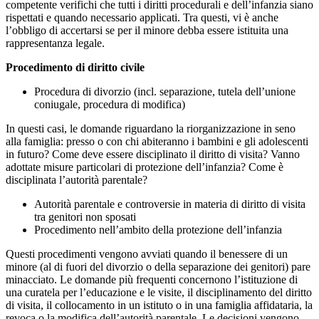
competente verifichi che tutti i diritti procedurali e dell’infanzia siano
rispettati e quando necessario applicati. Tra questi, vi è anche
l’obbligo di accertarsi se per il minore debba essere istituita una
rappresentanza legale.
Procedimento di diritto civile
Procedura di divorzio (incl. separazione, tutela dell’unione
coniugale, procedura di modifica)
In questi casi, le domande riguardano la riorganizzazione in seno
alla famiglia: presso o con chi abiteranno i bambini e gli adolescenti
in futuro? Come deve essere disciplinato il diritto di visita? Vanno
adottate misure particolari di protezione dell’infanzia? Come è
disciplinata l’autorità parentale?
Autorità parentale e controversie in materia di diritto di visita
tra genitori non sposati
Procedimento nell’ambito della protezione dell’infanzia
Questi procedimenti vengono avviati quando il benessere di un
minore (al di fuori del divorzio o della separazione dei genitori) pare
minacciato. Le domande più frequenti concernono l’istituzione di
una curatela per l’educazione e le visite, il disciplinamento del diritto
di visita, il collocamento in un istituto o in una famiglia affidataria, la
revoca o la modifica dell’autorità parentale. Le decisioni vengono