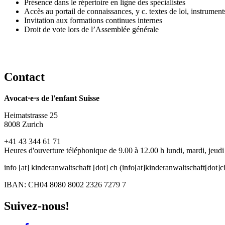
Présence dans le répertoire en ligne des spécialistes
Accès au portail de connaissances, y c. textes de loi, instruments 
Invitation aux formations continues internes
Droit de vote lors de l’Assemblée générale
Contact
Avocat·e·s de l'enfant Suisse
Heimatstrasse 25
8008 Zurich
+41 43 344 61 71
Heures d'ouverture téléphonique de 9.00 à 12.00 h lundi, mardi, jeudi
info
[at]
kinderanwaltschaft
[dot]
ch
(info[at]kinderanwaltschaft[dot]c
IBAN: CH04 8080 8002 2326 7279 7
Suivez-nous!