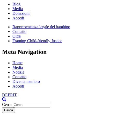
Blog
Media
Donazioni
Accedi
Rappresentanza legale del bambino
Contatto
Oltre
Framing Child-friendly Justice
Meta Navigation
Home
Media
Notizie
Contatto
Diventa membro
Accedi
DE
FR
IT
Cerca
Cerca