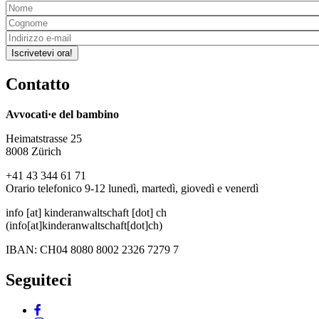
Iscrivetevi ora!
Contatto
Avvocati·e del bambino
Heimatstrasse 25
8008 Zürich
+41 43 344 61 71
Orario telefonico 9-12 lunedì, martedì, giovedì e venerdì
info
[at]
kinderanwaltschaft
[dot]
ch
(info[at]kinderanwaltschaft[dot]ch)
IBAN: CH04 8080 8002 2326 7279 7
Seguiteci